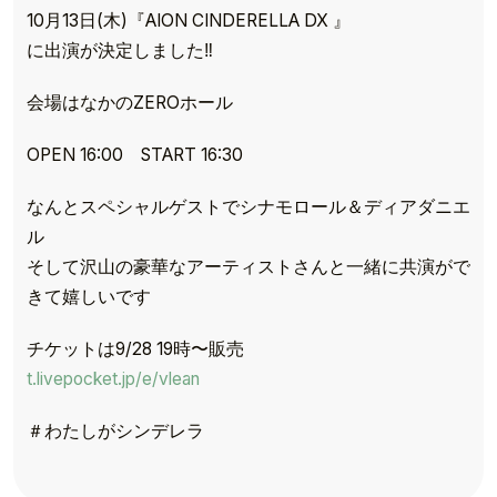
10月13日(木)『AION CINDERELLA DX 』
に出演が決定しました‼
会場はなかのZEROホール
OPEN 16:00 START 16:30
なんとスペシャルゲストでシナモロール＆ディアダニエ
ル
そして沢山の豪華なアーティストさんと一緒に共演がで
きて嬉しいです
チケットは9/28 19時〜販売
TOP
t.livepocket.jp/e/vlean
TOPICS
＃わたしがシンデレラ