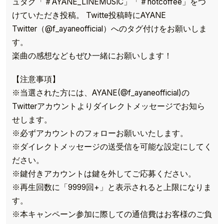
ュタグ「＃AYANE_LINEMUSIC」「＃hotcoffee」をつ
けていただき投稿。 Twitte投稿時にAYANE
Twitter（@f_ayaneofficial）へのタグ付けをお願いしま
す。
楽曲の感想などもぜひ一緒にお願いします！
【注意事項】
※当選された方には、AYANE(@f_ayaneofficial)の
Twitterアカウントよりダイレクトメッセージでお知ら
せします。
※必ずアカウントのフォローお願いいたします。
※ダイレクトメッセージの送受信を可能な設定にしてく
ださい。
※鍵付きアカウントは鍵を外してご応募ください。
※再生回数に「9999回+」と表示されると上限になりま
す。
TOP
※本キャンペーン参加に際しての通信費はお客様のご負