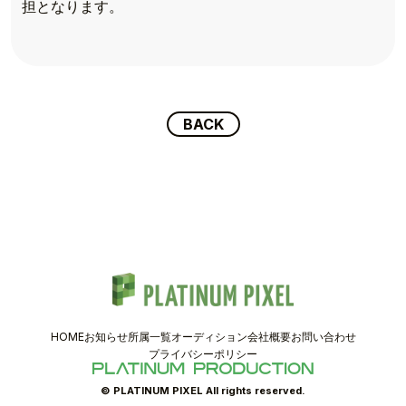
TOPICS
担となります。
TALENT
SCHEDULE
BACK
MOVIE
AUDITION
RECRUIT
COMPANY
HOME
お知らせ
所属一覧
オーディション
会社概要
お問い合わせ
PIXEL SHOP
プライバシーポリシー
CONTACT
© PLATINUM PIXEL All rights reserved.