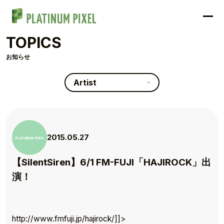
TOPICS
お知らせ
Artist
2015.05.27
【SilentSiren】6/1 FM-FUJI「HAJIROCK」出
演！
TOP
http://www.fmfuji.jp/hajirock/]]>