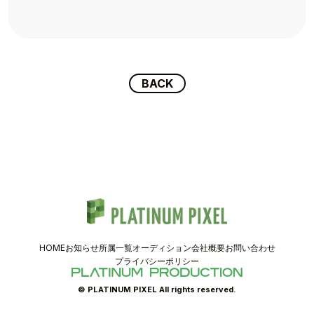
TOPICS
TALENT
SCHEDULE
BACK
MOVIE
AUDITION
RECRUIT
COMPANY
HOME
お知らせ
所属一覧
オーディション
会社概要
お問い合わせ
PIXEL SHOP
プライバシーポリシー
CONTACT
© PLATINUM PIXEL All rights reserved.