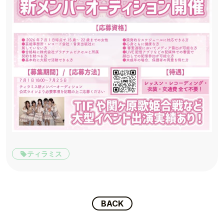
TOP
TOPICS
ティラミス
TALENT
SCHEDULE
BACK
MOVIE