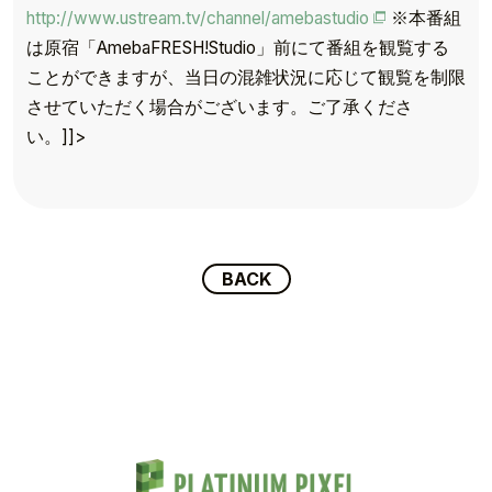
http://www.ustream.tv/channel/amebastudio
※本番組
は原宿「AmebaFRESH!Studio」前にて番組を観覧する
ことができますが、当日の混雑状況に応じて観覧を制限
TOP
させていただく場合がございます。ご了承くださ
TOPICS
い。]]>
TALENT
SCHEDULE
BACK
MOVIE
AUDITION
RECRUIT
COMPANY