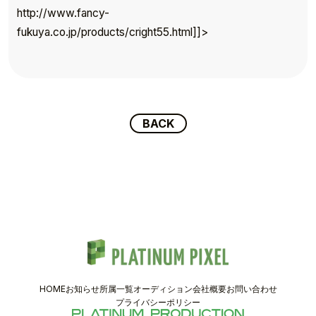
TOP
http://www.fancy-
TOPICS
fukuya.co.jp/products/cright55.html]]>
TALENT
SCHEDULE
BACK
MOVIE
AUDITION
RECRUIT
COMPANY
HOME
お知らせ
所属一覧
オーディション
会社概要
お問い合わせ
PIXEL SHOP
プライバシーポリシー